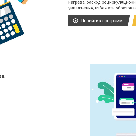
нагрева, расход рециркуляционно
увлажнения, избежать образовани
Перейти к программе
ов