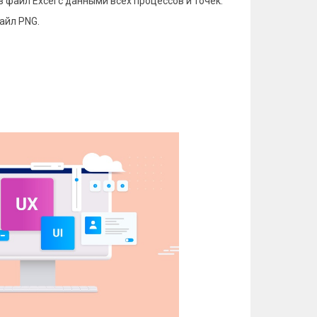
в файл Excel с данными всех
процессов и точек.
айл PNG.