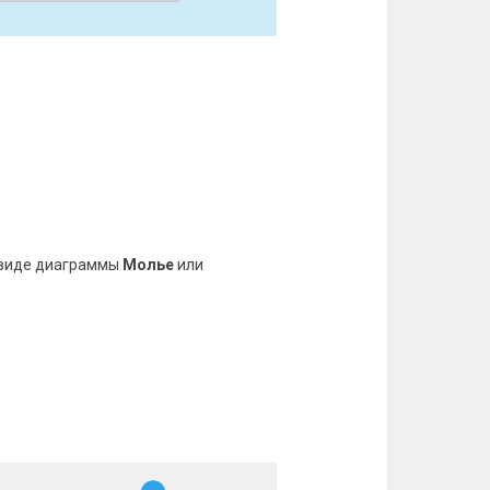
 виде диаграммы
Молье
или