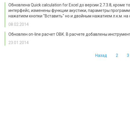
Обновлена Quick calculation for Excel до версии 2.7.3.8, кро
интерфейс, изменены функции акустики, параметры программы
нажатием кнопки "Вставить" но и двойным нажатием л.к.м. на 
08.02.2014
Обновлен on-line расчет ОВК. В расчете добавлены инструмент
23.01.2014
Назад
2
3